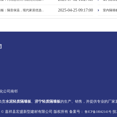
2025-04-25 09:17:00
板：隔音保温，现代家居优选...
室内隔墙板
司
化公司南邻
负责
水泥轻质隔墙板
、
济宁轻质隔墙板
的生产、销售，并提供专业的厂家
ight © 嘉祥县宏盛新型建材有限公司 版权所有 备案号：
技
鲁ICP备18042141号