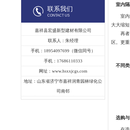
室内隔
联系我们
CONTACT US
室内
大大缩短
嘉祥县宏盛新型建材有限公司
再者
联系人：朱经理
区。更重
手机：18954097699（微信同号）
手机：17686110333
不同类
网址：www.hsxxjcgs.com
地址：山东省济宁市嘉祥润青园林绿化公
司南邻
选购与
在选